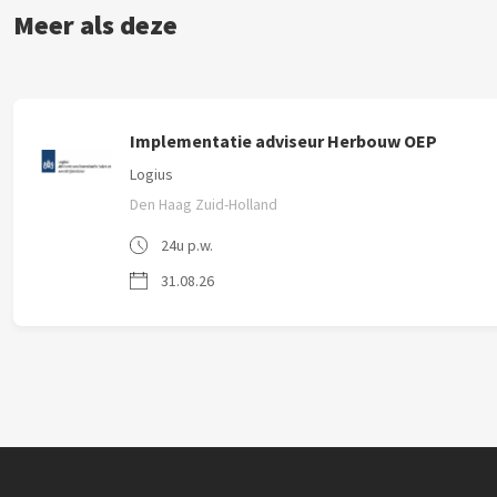
Meer als deze
Implementatie adviseur Herbouw OEP
Logius
Den Haag Zuid-Holland
24u p.w.
31.08.26