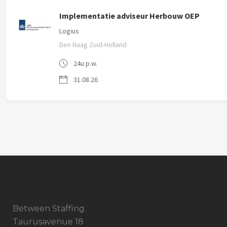
Implementatie adviseur Herbouw OEP
Logius
Den Haag Zuid-Holland
24u p.w.
31.08.26
Between Staffing
Taurusavenue 18